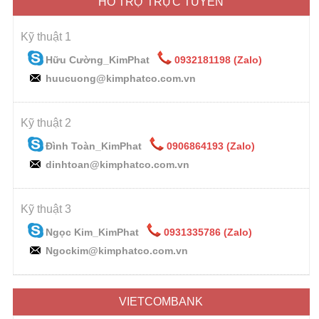
HỖ TRỢ TRỰC TUYẾN
Kỹ thuật 1
Hữu Cường_KimPhat
0932181198 (Zalo)
huucuong@kimphatco.com.vn
Kỹ thuật 2
Đình Toàn_KimPhat
0906864193 (Zalo)
dinhtoan@kimphatco.com.vn
Kỹ thuật 3
Ngọc Kim_KimPhat
0931335786 (Zalo)
Ngockim@kimphatco.com.vn
VIETCOMBANK