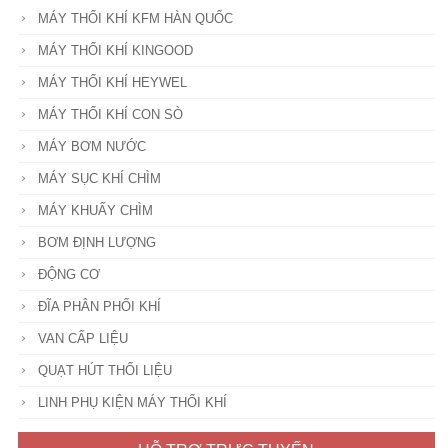
MÁY THỔI KHÍ KFM HÀN QUỐC
MÁY THỔI KHÍ KINGOOD
MÁY THỔI KHÍ HEYWEL
MÁY THỔI KHÍ CON SÒ
MÁY BƠM NƯỚC
MÁY SỤC KHÍ CHÌM
MÁY KHUẤY CHÌM
BƠM ĐỊNH LƯỢNG
ĐỘNG CƠ
ĐĨA PHÂN PHỐI KHÍ
VAN CẤP LIỆU
QUẠT HÚT THỔI LIỆU
LINH PHỤ KIỆN MÁY THỔI KHÍ