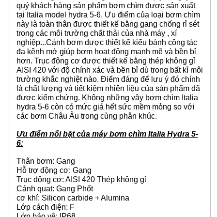
quý khách hàng sản phẩm bơm chìm được sản xuất
tại Italia model hydra 5-6. Ưu điểm của loại bơm chìm
này là toàn thân được thiết kế bằng gang chống rỉ sét
trong các môi trường chất thải của nhà máy , xí
nghiệp...Cánh bơm được thiết kế kiểu bánh công tác
đa kênh mở giúp bơm hoạt động mạnh mẽ và bền bỉ
hơn. Trục động cơ được thiết kế bằng thép không gỉ
AISI 420 với độ chính xác và bền bỉ dù trong bất kì môi
trường khắc nghiệt nào. Điểm đáng để lưu ý đó chính
là chất lượng và tiết kiệm nhiên liệu của sản phẩm đã
được kiểm chứng. Không những vậy bơm chìm Italia
hydra 5-6 còn có mức giá hết sức mềm mỏng so với
các bơm Châu Âu trong cùng phân khúc.
Ưu điểm nổi bật của máy bơm chìm Italia Hydra 5-
6:
Thân bơm: Gang
Hỗ trợ động cơ: Gang
Trục động cơ: AISI 420 Thép không gỉ
Cánh quạt: Gang Phốt
cơ khí: Silicon carbide + Alumina
Lớp cách điện: F
Lớp bảo vệ: IP68