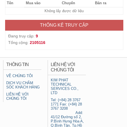
Tên
Mua vào
Chuyển
Bán ra
Không lấy được dữ liệu
THỐNG KÊ TRUY CẬP
Đang truy cập:
9
Tổng cộng:
2105116
THÔNG TIN
LIÊN HỆ VỚI
CHÚNG TÔI
VỀ CHÚNG TÔI
KIM PHAT
DỊCH VỤ CHĂM
TECHNICAL
SÓC KHÁCH HÀNG
SERVICES CO.,
LTD
LIÊN HỆ VỚI
CHÚNG TÔI
Tel: (+84) 28 3767
1771 Fax: (+84) 28
3767 3208
Add:
41/12 Đường số 2,
P.Bình Hưng Hòa A,
Q.Bình Tân, Tp.Hồ