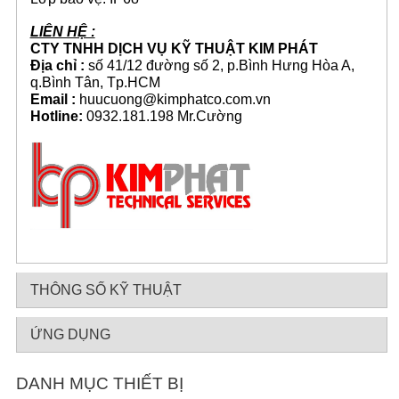
LIÊN HỆ :
CTY TNHH DỊCH VỤ KỸ THUẬT KIM PHÁT
Địa chỉ :
số 41/12 đường số 2, p.Bình Hưng Hòa A,
q.Bình Tân, Tp.HCM
Email :
huucuong@kimphatco.com.vn
Hotline:
0932.181.198 Mr.Cường
THÔNG SỐ KỸ THUẬT
ỨNG DỤNG
DANH MỤC THIẾT BỊ