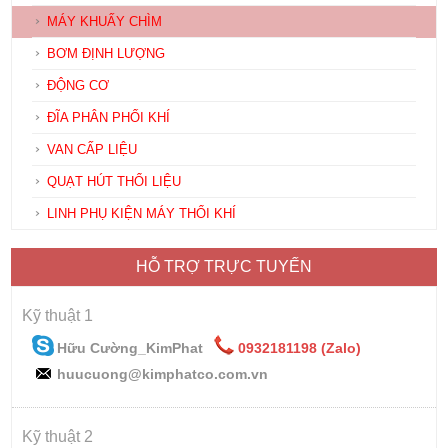
MÁY KHUẤY CHÌM
BƠM ĐỊNH LƯỢNG
ĐỘNG CƠ
ĐĨA PHÂN PHỐI KHÍ
VAN CẤP LIỆU
QUẠT HÚT THỔI LIỆU
LINH PHỤ KIỆN MÁY THỔI KHÍ
HỖ TRỢ TRỰC TUYẾN
Kỹ thuật 1
Hữu Cường_KimPhat
0932181198 (Zalo)
huucuong@kimphatco.com.vn
Kỹ thuật 2