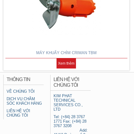
MÁY KHUẤY CHÌM CRIMAN TBM
Xem thêm
THÔNG TIN
LIÊN HỆ VỚI
CHÚNG TÔI
VỀ CHÚNG TÔI
KIM PHAT
DỊCH VỤ CHĂM
TECHNICAL
SÓC KHÁCH HÀNG
SERVICES CO.,
LTD
LIÊN HỆ VỚI
CHÚNG TÔI
Tel: (+84) 28 3767
1771 Fax: (+84) 28
3767 3208
Add: