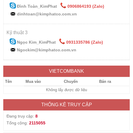
Đình Toàn_KimPhat
0906864193 (Zalo)
dinhtoan@kimphatco.com.vn
Kỹ thuật 3
Ngọc Kim_KimPhat
0931335786 (Zalo)
Ngockim@kimphatco.com.vn
VIETCOMBANK
Tên
Mua vào
Chuyển
Bán ra
Không lấy được dữ liệu
THỐNG KÊ TRUY CẬP
Đang truy cập:
8
Tổng cộng:
2115055