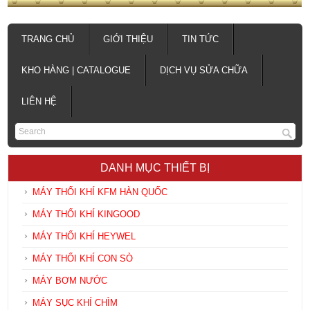
TRANG CHỦ
GIỚI THIỆU
TIN TỨC
KHO HÀNG | CATALOGUE
DỊCH VỤ SỬA CHỮA
LIÊN HỆ
DANH MỤC THIẾT BỊ
MÁY THỔI KHÍ KFM HÀN QUỐC
MÁY THỔI KHÍ KINGOOD
MÁY THỔI KHÍ HEYWEL
MÁY THỔI KHÍ CON SÒ
MÁY BƠM NƯỚC
MÁY SỤC KHÍ CHÌM