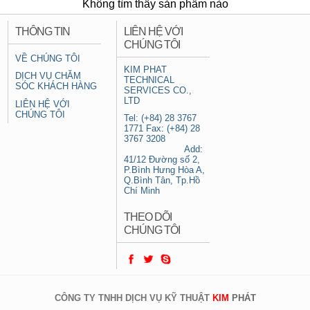
Không tìm thấy sản phẩm nào
THÔNG TIN
LIÊN HỆ VỚI
CHÚNG TÔI
VỀ CHÚNG TÔI
KIM PHAT
DỊCH VỤ CHĂM
TECHNICAL
SÓC KHÁCH HÀNG
SERVICES CO.,
LTD
LIÊN HỆ VỚI
CHÚNG TÔI
Tel: (+84) 28 3767
1771 Fax: (+84) 28
3767 3208
Add:
41/12 Đường số 2,
P.Bình Hưng Hòa A,
Q.Bình Tân, Tp.Hồ
Chí Minh
THEO DÕI
CHÚNG TÔI
CÔNG TY TNHH DỊCH VỤ KỸ THUẬT
KIM
PHÁT