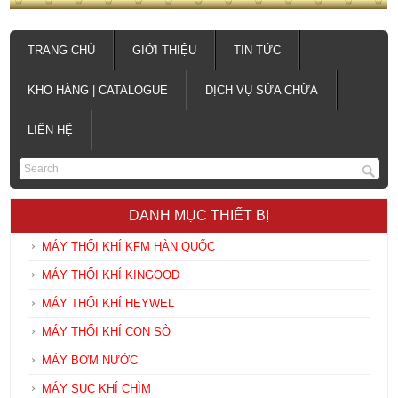
TRANG CHỦ
GIỚI THIỆU
TIN TỨC
KHO HÀNG | CATALOGUE
DỊCH VỤ SỬA CHỮA
LIÊN HỆ
DANH MỤC THIẾT BỊ
MÁY THỔI KHÍ KFM HÀN QUỐC
MÁY THỔI KHÍ KINGOOD
MÁY THỔI KHÍ HEYWEL
MÁY THỔI KHÍ CON SÒ
MÁY BƠM NƯỚC
MÁY SỤC KHÍ CHÌM