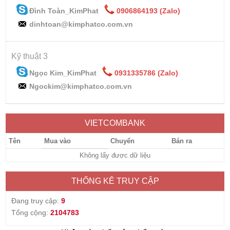
Đình Toàn_KimPhat
0906864193 (Zalo)
dinhtoan@kimphatco.com.vn
Kỹ thuật 3
Ngọc Kim_KimPhat
0931335786 (Zalo)
Ngockim@kimphatco.com.vn
VIETCOMBANK
Tên
Mua vào
Chuyển
Bán ra
Không lấy được dữ liệu
THỐNG KÊ TRUY CẬP
Đang truy cập:
9
Tổng cộng:
2104783