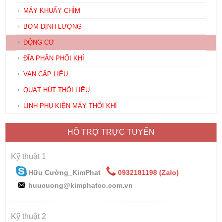
MÁY KHUẤY CHÌM
BƠM ĐỊNH LƯỢNG
ĐỘNG CƠ
ĐĨA PHÂN PHỐI KHÍ
VAN CẤP LIỆU
QUẠT HÚT THỔI LIỆU
LINH PHỤ KIỆN MÁY THỔI KHÍ
HỖ TRỢ TRỰC TUYẾN
Kỹ thuật 1
Hữu Cường_KimPhat
0932181198 (Zalo)
huucuong@kimphatco.com.vn
Kỹ thuật 2