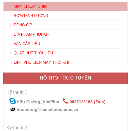
MÁY KHUẤY CHÌM
BƠM ĐỊNH LƯỢNG
ĐỘNG CƠ
ĐĨA PHÂN PHỐI KHÍ
VAN CẤP LIỆU
QUẠT HÚT THỔI LIỆU
LINH PHỤ KIỆN MÁY THỔI KHÍ
HỖ TRỢ TRỰC TUYẾN
Kỹ thuật 1
Hữu Cường_KimPhat
0932181198 (Zalo)
huucuong@kimphatco.com.vn
Kỹ thuật 2