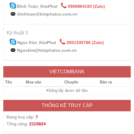
Đình Toàn_KimPhat
0906864193 (Zalo)
dinhtoan@kimphatco.com.vn
Kỹ thuật 3
Ngọc Kim_KimPhat
0931335786 (Zalo)
Ngockim@kimphatco.com.vn
VIETCOMBANK
Tên
Mua vào
Chuyển
Bán ra
Không lấy được dữ liệu
THỐNG KÊ TRUY CẬP
Đang truy cập:
7
Tổng cộng:
2115824