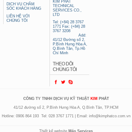
KIM PHAT
DỊCH VỤ CHĂM
TECHNICAL
SÓC KHÁCH HÀNG
SERVICES CO.,
LTD
LIÊN HỆ VỚI
CHÚNG TÔI
Tel: (+84) 28 3767
1771 Fax: (+84) 28
3767 3208
Add:
41/12 Đường số 2,
P.Bình Hưng Hòa A,
Q.Bình Tân, Tp.Hồ
Chí Minh
THEO DÕI
CHÚNG TÔI
CÔNG TY TNHH DỊCH VỤ KỸ THUẬT
KIM
PHÁT
41/12 đường số 2, P.Bình Hưng Hòa A, Q.Bình Tân, TP.HCM
Hotline: 0906 864 193 Tel: 028 3767 1771 | Email: info@kimphatco.com.vn
Thiết kế website
Méo Services