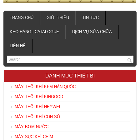
TRANG CHỦ
GIỚI THIỆU
TIN TỨC
KHO HÀNG | CATALOGUE
DỊCH VỤ SỬA CHỮA
LIÊN HỆ
DANH MỤC THIẾT BỊ
MÁY THỔI KHÍ KFM HÀN QUỐC
MÁY THỔI KHÍ KINGOOD
MÁY THỔI KHÍ HEYWEL
MÁY THỔI KHÍ CON SÒ
MÁY BƠM NƯỚC
MÁY SỤC KHÍ CHÌM