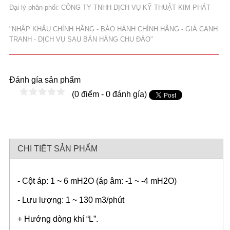
Đại lý phân phối: CÔNG TY TNHH DỊCH VỤ KỸ THUẬT KIM PHÁT
"NHẬP KHẨU CHÍNH HÃNG - BẢO HÀNH CHÍNH HÃNG - GIÁ CẠNH
TRANH - DỊCH VỤ SAU BÁN HÀNG CHU ĐÁO"
Đánh gía sản phẩm
(0 điểm - 0 đánh gía)
CHI TIẾT SẢN PHẨM
- Cột áp: 1 ~ 6 mH2O (áp âm: -1 ~ -4 mH2O)
- Lưu lượng: 1 ~ 130 m3/phút
+ Hướng dòng khí “L”.