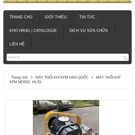
TRANG CHỦ
GIỚI THIỆU
TIN TỨC
KHO HÀNG | CATALOGUE
DỊCH VỤ SỬA CHỮA
LIÊN HỆ
>
>
Trang chủ
MÁY THỔI KHÍ KFM HÀN QUỐC
MÁY THỔI KHÍ
KFM MODEL HL/SL