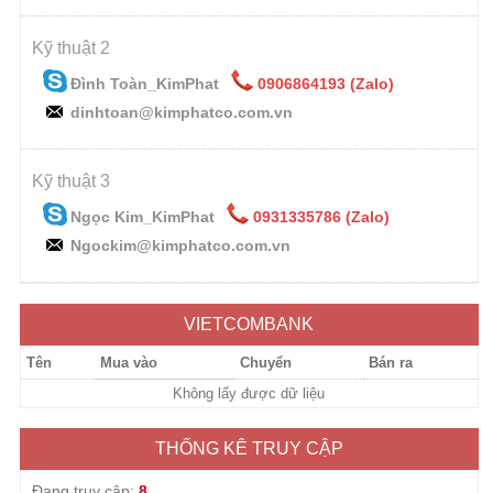
Kỹ thuật 2
Đình Toàn_KimPhat
0906864193 (Zalo)
dinhtoan@kimphatco.com.vn
Kỹ thuật 3
Ngọc Kim_KimPhat
0931335786 (Zalo)
Ngockim@kimphatco.com.vn
VIETCOMBANK
Tên
Mua vào
Chuyển
Bán ra
Không lấy được dữ liệu
THỐNG KÊ TRUY CẬP
Đang truy cập:
8