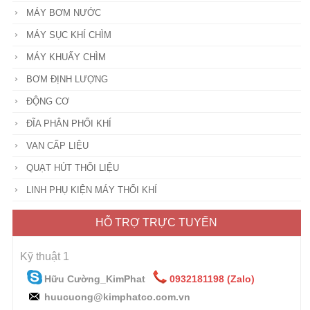
MÁY BƠM NƯỚC
MÁY SỤC KHÍ CHÌM
MÁY KHUẤY CHÌM
BƠM ĐỊNH LƯỢNG
ĐỘNG CƠ
ĐĨA PHÂN PHỐI KHÍ
VAN CẤP LIỆU
QUẠT HÚT THỔI LIỆU
LINH PHỤ KIỆN MÁY THỔI KHÍ
HỖ TRỢ TRỰC TUYẾN
Kỹ thuật 1
Hữu Cường_KimPhat
0932181198 (Zalo)
huucuong@kimphatco.com.vn