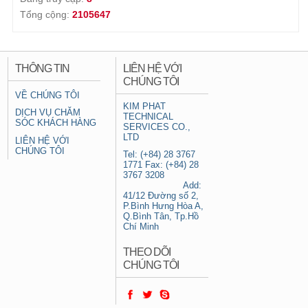
Tổng cộng:
2105647
THÔNG TIN
LIÊN HỆ VỚI
CHÚNG TÔI
VỀ CHÚNG TÔI
KIM PHAT
DỊCH VỤ CHĂM
TECHNICAL
SÓC KHÁCH HÀNG
SERVICES CO.,
LTD
LIÊN HỆ VỚI
CHÚNG TÔI
Tel: (+84) 28 3767
1771 Fax: (+84) 28
3767 3208
Add:
41/12 Đường số 2,
P.Bình Hưng Hòa A,
Q.Bình Tân, Tp.Hồ
Chí Minh
THEO DÕI
CHÚNG TÔI